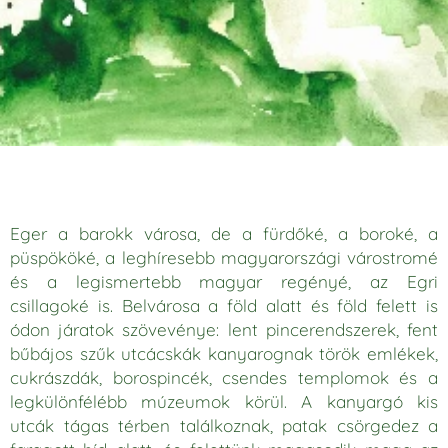
Eger a barokk városa, de a fürdőké, a boroké, a
püspököké, a leghíresebb magyarországi várostromé
és a legismertebb magyar regényé, az Egri
csillagoké is. Belvárosa a föld alatt és föld felett is
ódon járatok szövevénye: lent pincerendszerek, fent
bűbájos szűk utcácskák kanyarognak török emlékek,
cukrászdák, borospincék, csendes templomok és a
legkülönfélébb múzeumok körül. A kanyargó kis
utcák tágas térben találkoznak, patak csörgedez a