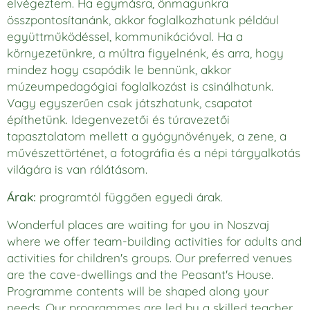
elvégeztem. Ha egymásra, önmagunkra
összpontosítanánk, akkor foglalkozhatunk például
együttműködéssel, kommunikációval. Ha a
környezetünkre, a múltra figyelnénk, és arra, hogy
mindez hogy csapódik le bennünk, akkor
múzeumpedagógiai foglalkozást is csinálhatunk.
Vagy egyszerűen csak játszhatunk, csapatot
építhetünk. Idegenvezetői és túravezetői
tapasztalatom mellett a gyógynövények, a zene, a
művészettörténet, a fotográfia és a népi tárgyalkotás
világára is van rálátásom.
Árak:
programtól függően egyedi árak.
Wonderful places are waiting for yo
u in Noszvaj
where we offer team-building activities for adults and
activities for children's groups. Our preferred venues
are the cave-dwellings and the Peasant's House.
Programme contents will be shaped along your
needs. Our programmes are led by a skilled teacher