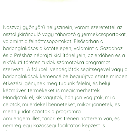
Noszvaj gyönyörű helyszínein, várom szeretettel az
osztálykiránduló vagy táborozó gyermekcsoportokat,
valamint a felnőttcsoportokat. Elsősorban a
barlanglakásos alkotótelepen, valamint a Gazdaház
és a Présház néprajzi kiállítóhelyein, az erdőben és a
síkfőkúti tóréten tudok számotokra programot
szervezni. A falubeli vendéglátók segítségével vagy a
barlanglakások kemencéibe begyújtva szinte minden
étkezési
igénynek meg tudunk felelni, és helyi
kézműves termékeket is megismerhettek.
Mondjátok el, kik vagytok, hányan vagytok, mi a
célotok, mi érdekel benneteket, mikor jönnétek, és
mennyi időt szántok a programra.
Ami engem illet, tanári és tréneri hátterem van, és
nemrég egy közösségi facilitátori képzést is