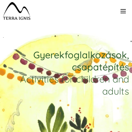
.
Gyerekfoglalkozások,
csapatépítés
Activities for children and
adults