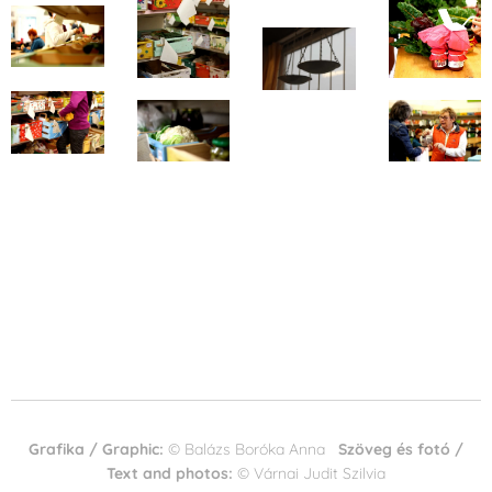
Grafika /
Graphic
:
© Balázs Boróka Anna
Szöveg és fotó /
Text and photos
:
© Várnai Judit Szilvia